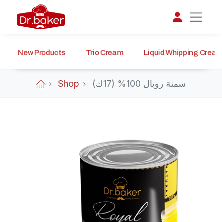
New Products
Trio Cream
Liquid Whipping Crea
تواصل مع د.بيكر
عادةً بنرد في دقائق
Shop
سمنة رويال 100% (17ك)