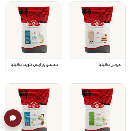
موس فانيليا
مسحوق ايس كريم فانيليا