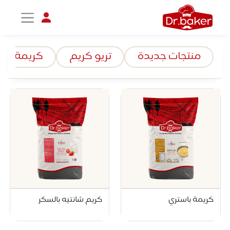
منتجات جديدة
تريو كريم
كريمة الخ
تواصل مع د.بيكر
عادةً بنرد في دقائق
كريمة باستري
كريم شانتيه بالسكر