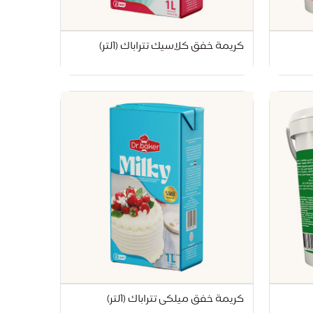
كريمة خفق كلاسيك تتراباك (1لتر)
تواصل مع د.بيكر
عادةً بنرد في دقائق
كريمة خفق ميلكى تتراباك (1لتر)