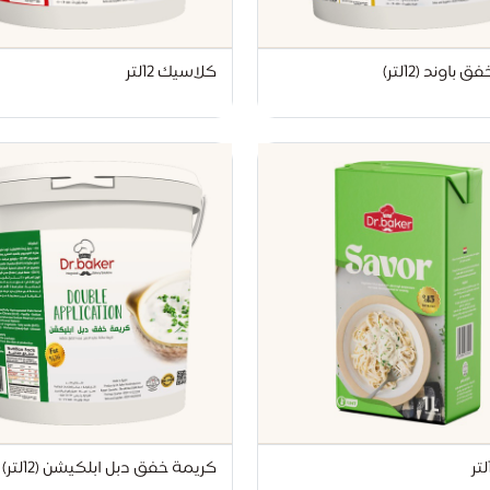
باوند (12لتر)
كلاسيك 12لتر
كريمة خفق دبل ابلكيشن (12لتر)